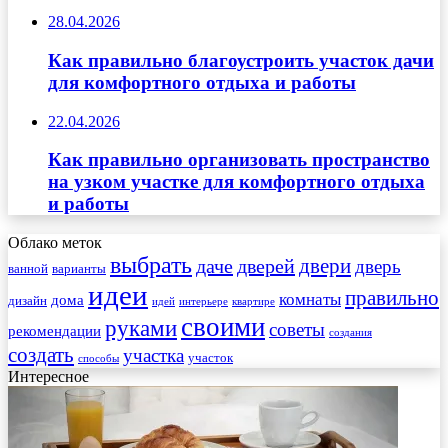
28.04.2026
Как правильно благоустроить участок дачи
для комфортного отдыха и работы
22.04.2026
Как правильно организовать пространство
на узком участке для комфортного отдыха
и работы
Облако меток
выбрать
двери
даче
дверей
дверь
ванной
варианты
идеи
правильно
комнаты
дома
дизайн
идей
интерьере
квартире
своими
руками
советы
рекомендации
создания
создать
участка
участок
способы
Интересное