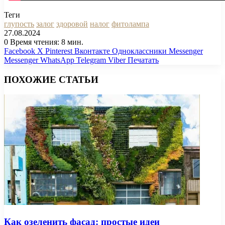
Теги
глупость
залог
здоровой
налог
фитолампа
27.08.2024
0
Время чтения: 8 мин.
Facebook
X
Pinterest
Вконтакте
Одноклассники
Messenger
Messenger
WhatsApp
Telegram
Viber
Печатать
ПОХОЖИЕ СТАТЬИ
Как озеленить фасад: простые идеи