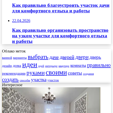
Как правильно благоустроить участок дачи
для комфортного отдыха и работы
22.04.2026
Как правильно организовать пространство
на узком участке для комфортного отдыха
и работы
Облако меток
выбрать
двери
даче
дверей
дверь
ванной
варианты
идеи
правильно
комнаты
дома
дизайн
идей
интерьере
квартире
своими
руками
советы
рекомендации
создания
создать
участка
участок
способы
Интересное