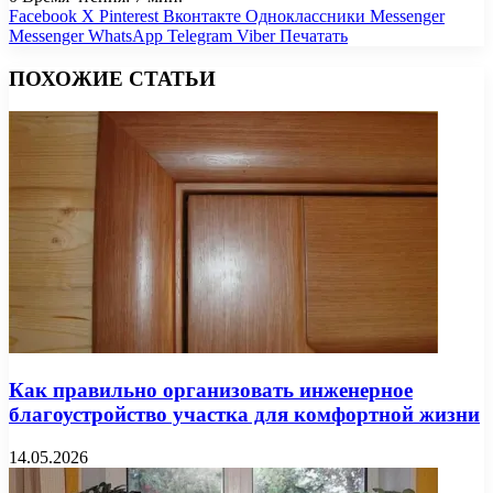
Facebook
X
Pinterest
Вконтакте
Одноклассники
Messenger
Messenger
WhatsApp
Telegram
Viber
Печатать
ПОХОЖИЕ СТАТЬИ
Как правильно организовать инженерное
благоустройство участка для комфортной жизни
14.05.2026