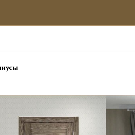
инусы