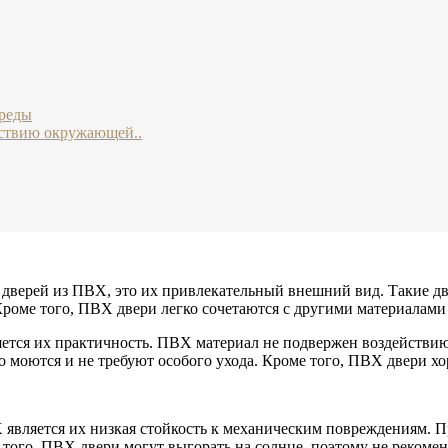
среды
йствию окружающей..
верей из ПВХ, это их привлекательный внешний вид. Такие две
Кроме того, ПВХ двери легко сочетаются с другими материалам
ся их практичность. ПВХ материал не подвержен воздействию в
 моются и не требуют особого ухода. Кроме того, ПВХ двери х
является их низкая стойкость к механическим повреждениям. П
е того, ПВХ двери могут выгорать на солнце, поэтому не рекоме