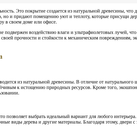
ность. Это покрытие создается из натуральной древесины, что д
о, но и придают помещению уют и теплоту, которые присущи дер
ру в своем доме или офисе.
не подвержен воздействию влаги и ультрафиолетовых лучей, что
 своей прочности и стойкости к механическим повреждениям, э
а
одится из натуральной древесины. В отличие от натурального ш
тойчивым к истощению природных ресурсов. Кроме того, экошпон
ьзовании.
что позволяет выбрать идеальный вариант для любого интерьера
ые виды дерева и другие материалы. Благодаря этому, двери с