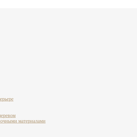
ерьере
деревом
лочными материалами