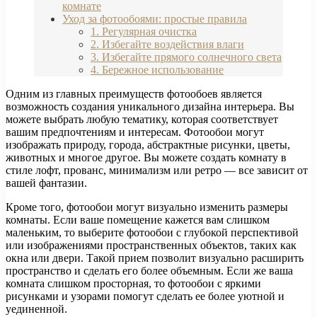
комнате
Уход за фотообоями: простые правила
1. Регулярная очистка
2. Избегайте воздействия влаги
3. Избегайте прямого солнечного света
4. Бережное использование
Одним из главных преимуществ фотообоев является
возможность создания уникального дизайна интерьера. Вы
можете выбрать любую тематику, которая соответствует
вашим предпочтениям и интересам. Фотообои могут
изображать природу, города, абстрактные рисунки, цветы,
животных и многое другое. Вы можете создать комнату в
стиле лофт, прованс, минимализм или ретро — все зависит от
вашей фантазии.
Кроме того, фотообои могут визуально изменить размеры
комнаты. Если ваше помещение кажется вам слишком
маленьким, то выберите фотообои с глубокой перспективой
или изображениями пространственных объектов, таких как
окна или двери. Такой прием позволит визуально расширить
пространство и сделать его более объемным. Если же ваша
комната слишком просторная, то фотообои с яркими
рисунками и узорами помогут сделать ее более уютной и
уединенной.