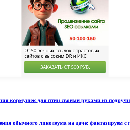
ения кормушек для птиц своими руками из подруч
ния обычного линолеума на даче: фантазируем с 