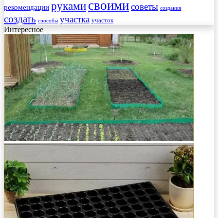
своими
руками
советы
рекомендации
создания
создать
участка
участок
способы
Интересное