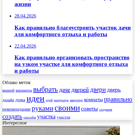
жизни
28.04.2026
Как правильно благоустроить участок дачи
для комфортного отдыха и работы
22.04.2026
Как правильно организовать пространство
на узком участке для комфортного отдыха
и работы
Облако меток
выбрать
двери
даче
дверей
дверь
ванной
варианты
идеи
правильно
комнаты
дома
дизайн
идей
интерьере
квартире
своими
руками
советы
рекомендации
создания
создать
участка
участок
способы
Интересное