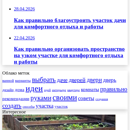
28.04.2026
Как правильно благоустроить участок дачи
для комфортного отдыха и работы
22.04.2026
Как правильно организовать пространство
на узком участке для комфортного отдыха
и работы
Облако меток
выбрать
двери
даче
дверей
дверь
ванной
варианты
идеи
правильно
комнаты
дома
дизайн
идей
интерьере
квартире
своими
руками
советы
рекомендации
создания
создать
участка
участок
способы
Интересное