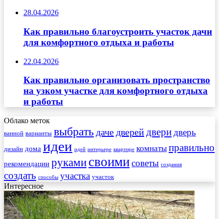
28.04.2026
Как правильно благоустроить участок дачи
для комфортного отдыха и работы
22.04.2026
Как правильно организовать пространство
на узком участке для комфортного отдыха
и работы
Облако меток
выбрать
двери
даче
дверей
дверь
ванной
варианты
идеи
правильно
комнаты
дома
дизайн
идей
интерьере
квартире
своими
руками
советы
рекомендации
создания
создать
участка
участок
способы
Интересное