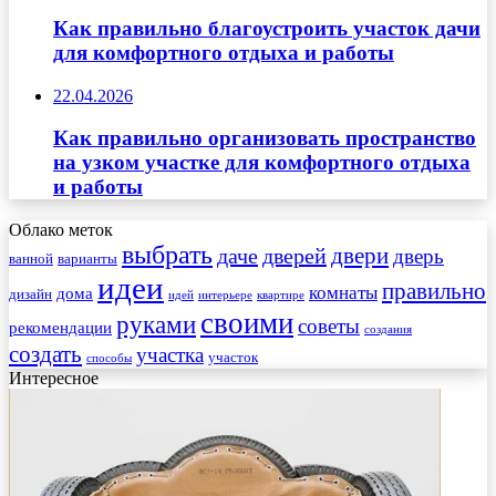
Как правильно благоустроить участок дачи
для комфортного отдыха и работы
22.04.2026
Как правильно организовать пространство
на узком участке для комфортного отдыха
и работы
Облако меток
выбрать
двери
даче
дверей
дверь
ванной
варианты
идеи
правильно
комнаты
дома
дизайн
идей
интерьере
квартире
своими
руками
советы
рекомендации
создания
создать
участка
участок
способы
Интересное