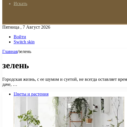
Искать
Пятница , 7 Август 2026
Войти
Switch skin
Главная
/
зелень
зелень
Городская жизнь, с ее шумом и суетой, не всегда оставляет вре
даче, …
Цветы и растения