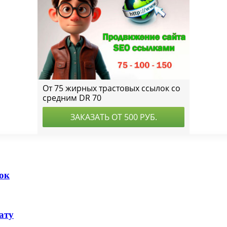
ок
ату