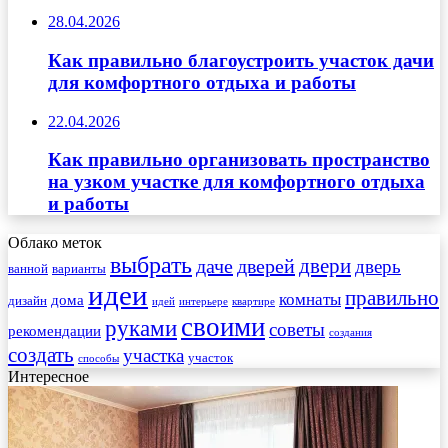
28.04.2026
Как правильно благоустроить участок дачи
для комфортного отдыха и работы
22.04.2026
Как правильно организовать пространство
на узком участке для комфортного отдыха
и работы
Облако меток
выбрать
двери
даче
дверей
дверь
ванной
варианты
идеи
правильно
комнаты
дома
дизайн
идей
интерьере
квартире
своими
руками
советы
рекомендации
создания
создать
участка
участок
способы
Интересное