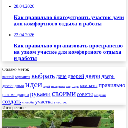
28.04.2026
Как правильно благоустроить участок дачи
для комфортного отдыха и работы
22.04.2026
Как правильно организовать пространство
на узком участке для комфортного отдыха
и работы
Облако меток
выбрать
двери
даче
дверей
дверь
ванной
варианты
идеи
правильно
комнаты
дома
дизайн
идей
интерьере
квартире
своими
руками
советы
рекомендации
создания
создать
участка
участок
способы
Интересное