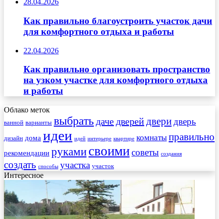
28.04.2026
Как правильно благоустроить участок дачи
для комфортного отдыха и работы
22.04.2026
Как правильно организовать пространство
на узком участке для комфортного отдыха
и работы
Облако меток
выбрать
двери
даче
дверей
дверь
ванной
варианты
идеи
правильно
комнаты
дома
дизайн
идей
интерьере
квартире
своими
руками
советы
рекомендации
создания
создать
участка
участок
способы
Интересное