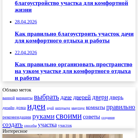
благоустройство участка для комфортной
жизни
28.04.2026
Как правильно благоустроить участок дачи
для комфортного отдыха и работы
22.04.2026
Как правильно организовать пространство
на узком участке для комфортного отдыха
и работы
Облако меток
выбрать
двери
даче
дверей
дверь
ванной
варианты
идеи
правильно
комнаты
дома
дизайн
идей
интерьере
квартире
своими
руками
советы
рекомендации
создания
создать
участка
участок
способы
Интересное