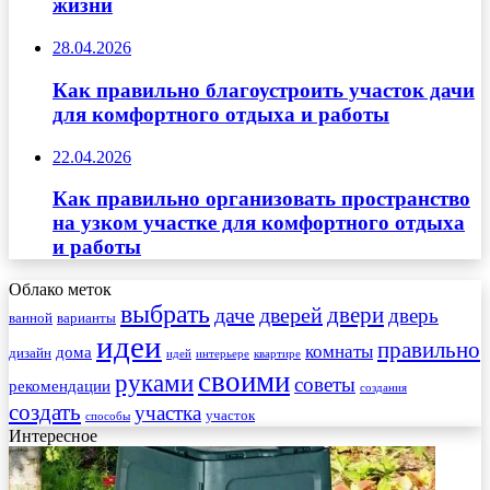
жизни
28.04.2026
Как правильно благоустроить участок дачи
для комфортного отдыха и работы
22.04.2026
Как правильно организовать пространство
на узком участке для комфортного отдыха
и работы
Облако меток
выбрать
двери
даче
дверей
дверь
ванной
варианты
идеи
правильно
комнаты
дома
дизайн
идей
интерьере
квартире
своими
руками
советы
рекомендации
создания
создать
участка
участок
способы
Интересное