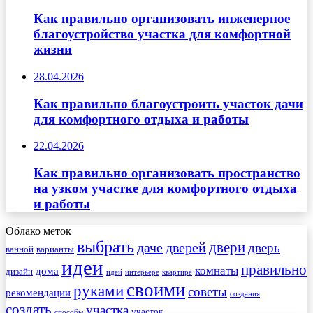
Как правильно организовать инженерное
благоустройство участка для комфортной
жизни
28.04.2026
Как правильно благоустроить участок дачи
для комфортного отдыха и работы
22.04.2026
Как правильно организовать пространство
на узком участке для комфортного отдыха
и работы
Облако меток
выбрать
двери
даче
дверей
дверь
ванной
варианты
идеи
правильно
комнаты
дома
дизайн
идей
интерьере
квартире
своими
руками
советы
рекомендации
создания
создать
участка
участок
способы