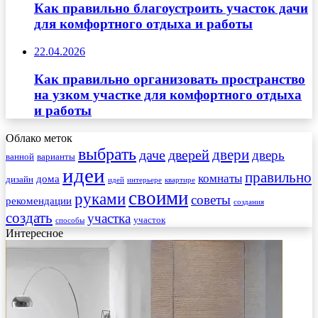
Как правильно благоустроить участок дачи
для комфортного отдыха и работы
22.04.2026
Как правильно организовать пространство
на узком участке для комфортного отдыха
и работы
Облако меток
выбрать
двери
даче
дверей
дверь
ванной
варианты
идеи
правильно
комнаты
дома
дизайн
идей
интерьере
квартире
своими
руками
советы
рекомендации
создания
создать
участка
участок
способы
Интересное