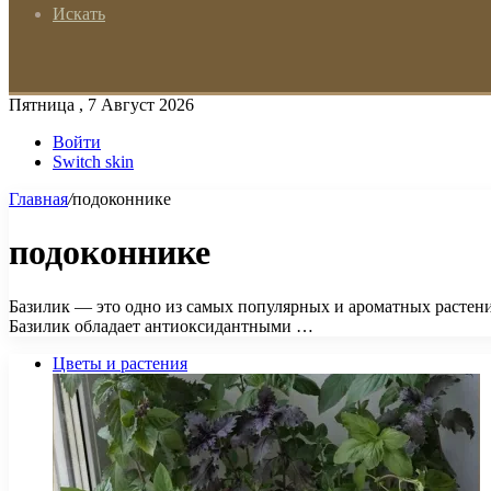
Искать
Пятница , 7 Август 2026
Войти
Switch skin
Главная
/
подоконнике
подоконнике
Базилик — это одно из самых популярных и ароматных растени
Базилик обладает антиоксидантными …
Цветы и растения