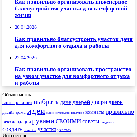
Как правильно организовать инженерное
благоустройство участка для комфортной
жизни
28.04.2026
Как правильно благоустроить участок дачи
для комфортного отдыха и работы
22.04.2026
Как правильно организовать пространство
на узком участке для комфортного отдыха
и работы
Облако меток
выбрать
двери
даче
дверей
дверь
ванной
варианты
идеи
правильно
комнаты
дома
дизайн
идей
интерьере
квартире
своими
руками
советы
рекомендации
создания
создать
участка
участок
способы
Интересное