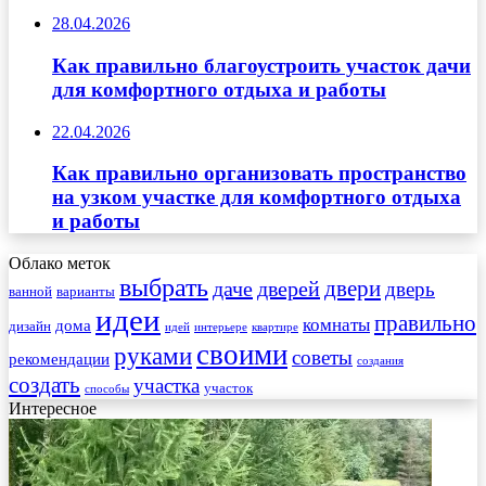
28.04.2026
Как правильно благоустроить участок дачи
для комфортного отдыха и работы
22.04.2026
Как правильно организовать пространство
на узком участке для комфортного отдыха
и работы
Облако меток
выбрать
двери
даче
дверей
дверь
ванной
варианты
идеи
правильно
комнаты
дома
дизайн
идей
интерьере
квартире
своими
руками
советы
рекомендации
создания
создать
участка
участок
способы
Интересное