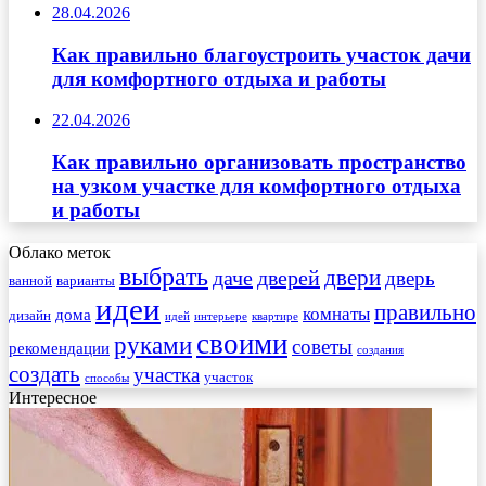
28.04.2026
Как правильно благоустроить участок дачи
для комфортного отдыха и работы
22.04.2026
Как правильно организовать пространство
на узком участке для комфортного отдыха
и работы
Облако меток
выбрать
двери
даче
дверей
дверь
ванной
варианты
идеи
правильно
комнаты
дома
дизайн
идей
интерьере
квартире
своими
руками
советы
рекомендации
создания
создать
участка
участок
способы
Интересное